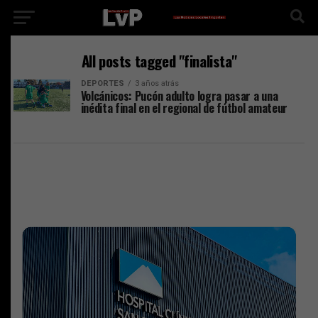
All posts tagged "finalista"
DEPORTES
3 años atrás
Volcánicos: Pucón adulto logra pasar a una
inédita final en el regional de fútbol amateur