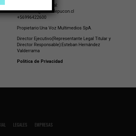
Contacto Comercial:
comercial@lavozdepucon.cl
+56996422600
Propietario:Una Voz Multimedios SpA.
Director Ejecutivo(Representante Legal Titular y
Director Responsable):Esteban Hernández
Valderrama
Politica de Privacidad
IAL
LEGALES
EMPRESAS