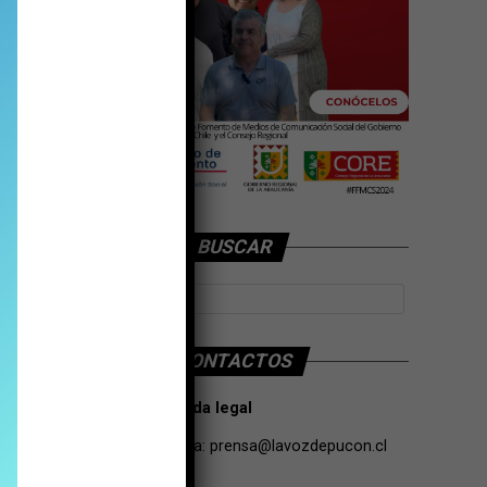
BUSCAR
CONTACTOS
Tarifas Propaganda legal
Contacto de Prensa:
prensa@lavozdepucon.cl
+56957093239.