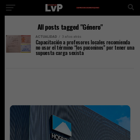
All posts tagged "Género"
ACTUALIDAD
3 años atrás
Capacitación a profesores locales recomienda
no usar el término “los puconinos” por tener una
supuesta carga sexista