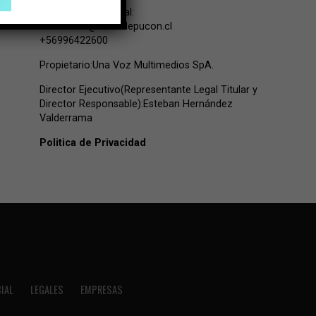
Contacto Comercial:
comercial@lavozdepucon.cl
+56996422600
Propietario:Una Voz Multimedios SpA.
Director Ejecutivo(Representante Legal Titular y
Director Responsable):Esteban Hernández
Valderrama
Politica de Privacidad
IAL
LEGALES
EMPRESAS