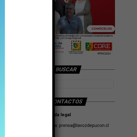
BUSCAR
CONTACTOS
Tarifas Propaganda legal
Contacto de Prensa:
prensa@lavozdepucon.cl
+56957093239.