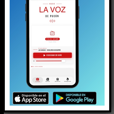
estos días calurosos, la fruta fresca y algunas
verduras crujientes se convierten en una excelente
opción para cuidarte sin complicaciones.
El Hospital
Clínico San Francisco de Pucón quiere entregarte
recomendaciones simples y prácticas para que
enfrentes el calor de forma saludable.
La sandía y el melón
son dos clásicos del verano por
una razón: ambos tienen un altísimo contenido de
agua, lo que ayuda a hidratar el cuerpo y a reponer
minerales perdidos durante el día. Además, aportan
vitaminas esenciales
que fortalecen el sistema inmune
y mejoran la digestión.