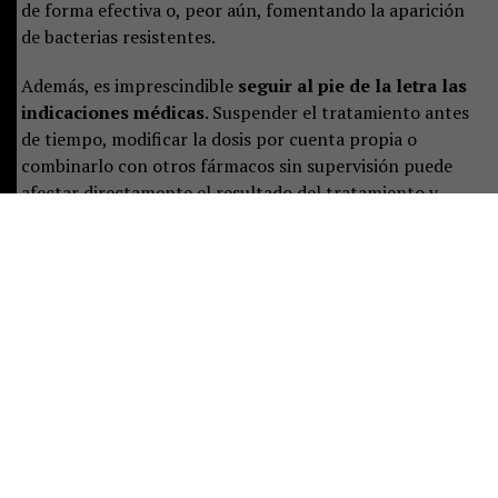
de forma efectiva o, peor aún, fomentando la aparición
de bacterias resistentes.
Además, es imprescindible
seguir al pie de la letra las
indicaciones médicas
. Suspender el tratamiento antes
de tiempo, modificar la dosis por cuenta propia o
combinarlo con otros fármacos sin supervisión puede
afectar directamente el resultado del tratamiento y
contribuir a que las bacterias desarrollen mecanismos
de resistencia.
Completar el ciclo de antibióticos no
es una recomendación opcional: es una medida
clave para evitar complicaciones.
Otro aspecto relevante es evitar compartir o reutilizar
sobrantes de tratamientos anteriores. Lo que para
alguien funcionó una vez, no necesariamente será
adecuado para otro caso.
No se deben entregar,
prestar ni consumir antibióticos sobrantes
, ya que
cada tratamiento responde a un diagnóstico distinto y