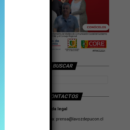
BUSCAR
CONTACTOS
Tarifas Propaganda legal
Contacto de Prensa:
prensa@lavozdepucon.cl
+56957093239.