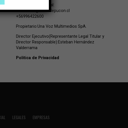
Contacto Comercial:
comercial@lavozdepucon.cl
+56996422600
Propietario:Una Voz Multimedios SpA.
Director Ejecutivo(Representante Legal Titular y
Director Responsable):Esteban Hernández
Valderrama
Politica de Privacidad
IAL
LEGALES
EMPRESAS