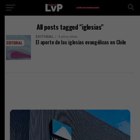
All posts tagged "iglesias"
EDITORIAL
2 años atrás
El aporte de las iglesias evangélicas en Chile