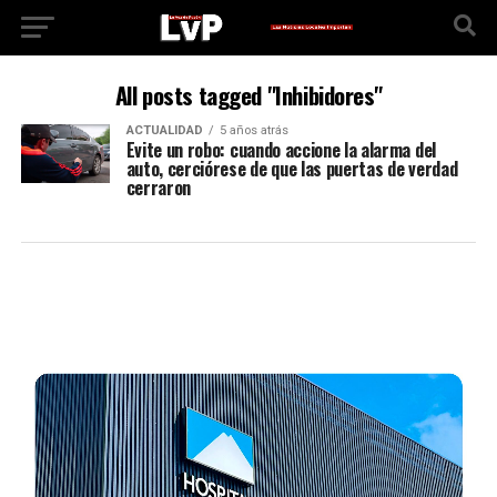
All posts tagged "Inhibidores"
ACTUALIDAD
5 años atrás
Evite un robo: cuando accione la alarma del
auto, cerciórese de que las puertas de verdad
cerraron