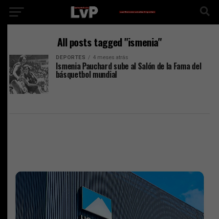
All posts tagged "ismenia"
DEPORTES
4 meses atrás
Ismenia Pauchard sube al Salón de la Fama del
básquetbol mundial