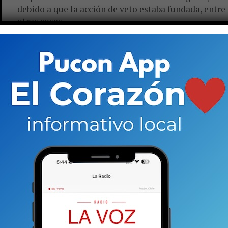
debido a que la acción de veto estaba fundada, entre
otras cosas,...
ACTUALIDAD
8 años atrás
Concejo da marcha atrás en clausura
de Kamikaze y empresario acusa
actuación “casi gangsteril” de los
ediles
Dirección de Obras Municipales reconoció que,
contrario a lo que se dijo inicialmente, sí existía
recepción definitiva para el local donde funciona el
centro nocturno. Situación,...