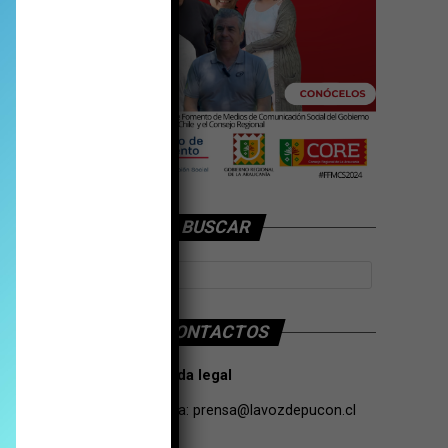
BUSCAR
CONTACTOS
Tarifas Propaganda legal
Contacto de Prensa:
prensa@lavozdepucon.cl
+56957093239.