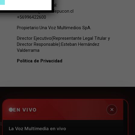
Contacto Comercial:
comercial@lavozdepucon.cl
+56996422600
Propietario:Una Voz Multimedios SpA.
Director Ejecutivo(Representante Legal Titular y
Director Responsable):Esteban Hernández
Valderrama
Politica de Privacidad
×
EN VIVO
IAL
LEGALES
EMPRESAS
La Voz Multimedia en vivo