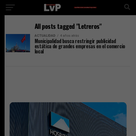
All posts tagged "Letreros"
ACTUALIDAD
4 años atrás
Municipalidad busca restringir publicidad
estática de grandes empresas en el comercio
local