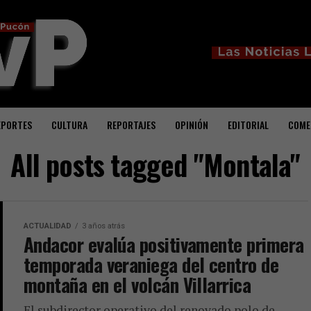
EPORTES
CULTURA
REPORTAJES
OPINIÓN
EDITORIAL
COME
All posts tagged "Montala"
ACTUALIDAD
3 años atrás
Andacor evalúa positivamente primera
temporada veraniega del centro de
montaña en el volcán Villarrica
El subdirector operativo del renovado polo de