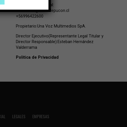
Contacto Comercial:
comercial@lavozdepucon.cl
+56996422600
Propietario:Una Voz Multimedios SpA.
Director Ejecutivo(Representante Legal Titular y
Director Responsable):Esteban Hernández
Valderrama
Politica de Privacidad
IAL
LEGALES
EMPRESAS