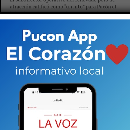
atracción calificó como “un hito” para Pucón el
haber logrado operar en los meses estivales. Ahora,
ya trabajan para...