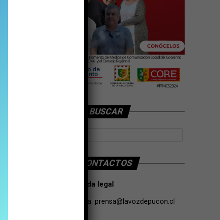
BUSCAR
CONTACTOS
Tarifas Propaganda legal
Contacto de Prensa:
prensa@lavozdepucon.cl
+56957093239.