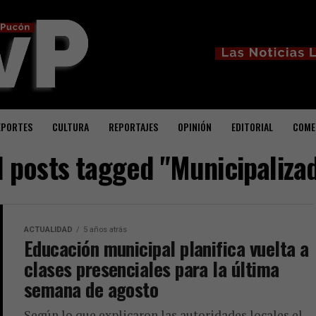
EPORTES
CULTURA
REPORTAJES
OPINIÓN
EDITORIAL
COME
l posts tagged "Municipaliza
ACTUALIDAD
5 años atrás
Educación municipal planifica vuelta a
clases presenciales para la última
semana de agosto
Según lo que explicaron las autoridades locales el