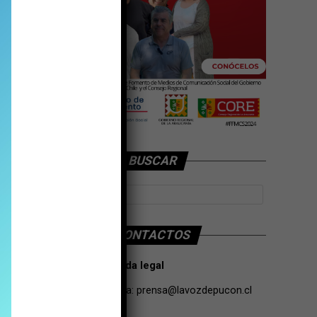
BUSCAR
CONTACTOS
Tarifas Propaganda legal
Contacto de Prensa:
prensa@lavozdepucon.cl
+56957093239.