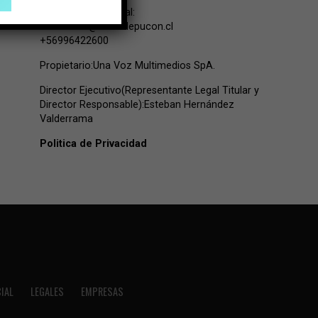
Contacto Comercial:
comercial@lavozdepucon.cl
+56996422600
Propietario:Una Voz Multimedios SpA.
Director Ejecutivo(Representante Legal Titular y
Director Responsable):Esteban Hernández
Valderrama
Politica de Privacidad
IAL
LEGALES
EMPRESAS