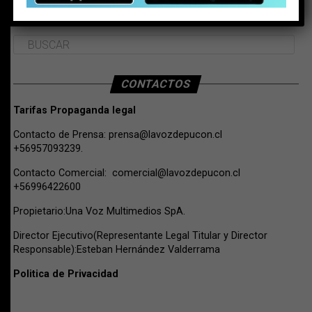
BUSCAR
CONTACTOS
Tarifas Propaganda legal
Contacto de Prensa:
prensa@lavozdepucon.cl
+56957093239.
Contacto Comercial:
comercial@lavozdepucon.cl
+56996422600
Propietario:Una Voz Multimedios SpA.
Director Ejecutivo(Representante Legal Titular y Director
Responsable):Esteban Hernández Valderrama
Politica de Privacidad