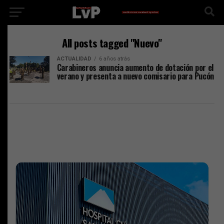
All posts tagged "Nuevo"
ACTUALIDAD
6 años atrás
Carabineros anuncia aumento de dotación por el
verano y presenta a nuevo comisario para Pucón