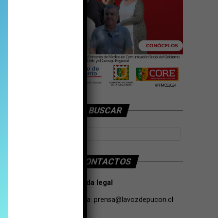
BUSCAR
CONTACTOS
Tarifas Propaganda legal
Contacto de Prensa:
prensa@lavozdepucon.cl
+56957093239.