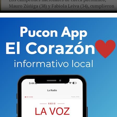
Mauro Zúñiga (38) y Fabiola Leiva (34), cumplieron
otro hito. Bailaron frente a, prácticamente, todo
Chile en el esquinazo que...