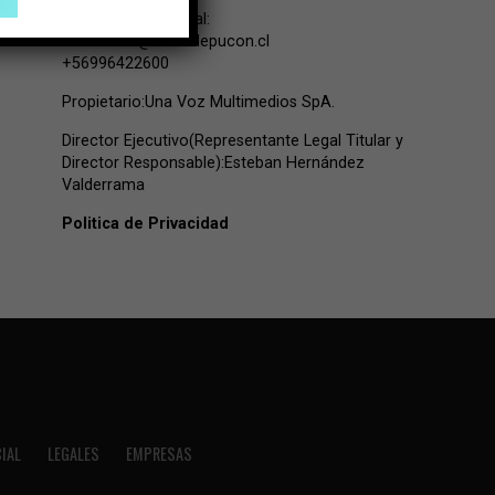
Contacto Comercial:
comercial@lavozdepucon.cl
+56996422600
Propietario:Una Voz Multimedios SpA.
Director Ejecutivo(Representante Legal Titular y
Director Responsable):Esteban Hernández
Valderrama
Politica de Privacidad
IAL
LEGALES
EMPRESAS