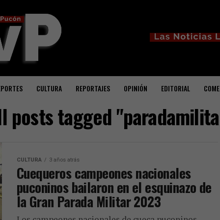
EPORTES
CULTURA
REPORTAJES
OPINIÓN
EDITORIAL
COME
ll posts tagged "paradamilita
CULTURA
3 años atrás
Cuequeros campeones nacionales
puconinos bailaron en el esquinazo de
la Gran Parada Militar 2023
Los campeones nacionales de cueca puconinos,