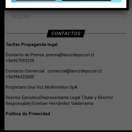
BUSCAR
CONTACTOS
Tarifas Propaganda legal
Contacto de Prensa:
prensa@lavozdepucon.cl
+56957093239.
Contacto Comercial:
comercial@lavozdepucon.cl
+56996422600
Propietario:Una Voz Multimedios SpA.
Director Ejecutivo(Representante Legal Titular y Director
Responsable):Esteban Hernández Valderrama
Politica de Privacidad