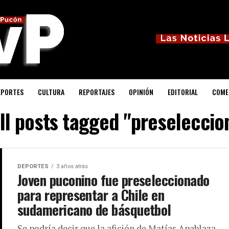
EPORTES
CULTURA
REPORTAJES
OPINIÓN
EDITORIAL
COME
ll posts tagged "preseleccio
DEPORTES
3 años atrás
Joven puconino fue preseleccionado
para representar a Chile en
sudamericano de básquetbol
Se podría decir que la afición de Matías Apablaza