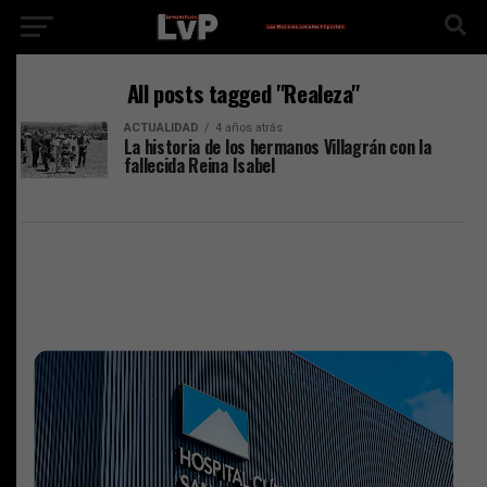
All posts tagged "Realeza"
ACTUALIDAD
4 años atrás
La historia de los hermanos Villagrán con la
fallecida Reina Isabel