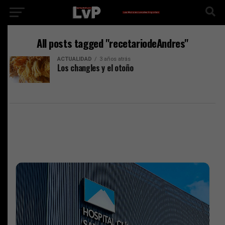
All posts tagged "recetariodeAndres"
ACTUALIDAD
3 años atrás
Los changles y el otoño