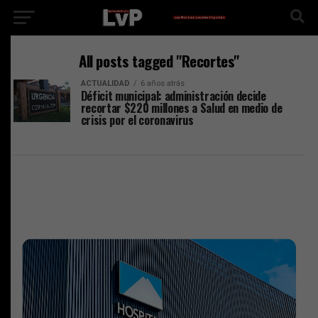
All posts tagged "Recortes"
ACTUALIDAD
6 años atrás
Déficit municipal: administración decide
recortar $220 millones a Salud en medio de
crisis por el coronavirus