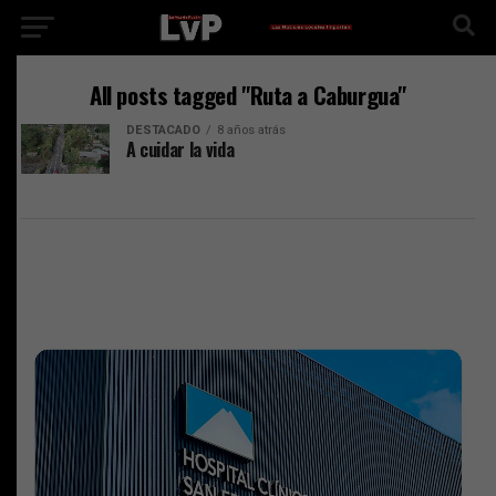
All posts tagged "Ruta a Caburgua"
DESTACADO
8 años atrás
A cuidar la vida