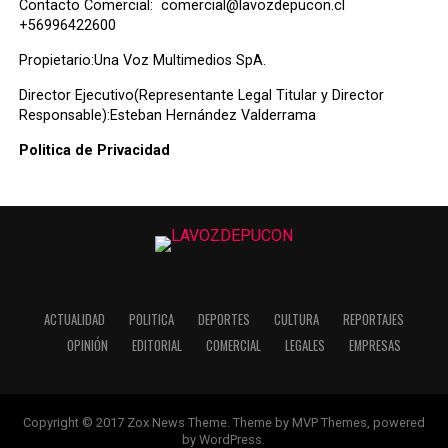
Contacto Comercial:
comercial@lavozdepucon.cl
+56996422600
Propietario:Una Voz Multimedios SpA.
Director Ejecutivo(Representante Legal Titular y Director
Responsable):Esteban Hernández Valderrama
Politica de Privacidad
ACTUALIDAD
POLITICA
DEPORTES
CULTURA
REPORTAJES
OPINIÓN
EDITORIAL
COMERCIAL
LEGALES
EMPRESAS
Copyright © 2017 Zox News Theme. Theme by MVP Themes, powered
by WordPress.