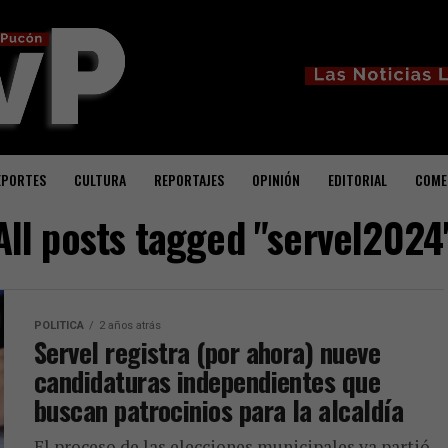
EPORTES
CULTURA
REPORTAJES
OPINIÓN
EDITORIAL
COME
All posts tagged "servel2024
POLITICA
2 años atrás
Servel registra (por ahora) nueve
candidaturas independientes que
buscan patrocinios para la alcaldía
El proceso de las elecciones municipales ya partió.