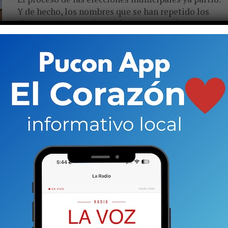
Y de hecho, los nombres que se han repetido los
últimos meses están en pleno proceso de
acumular...