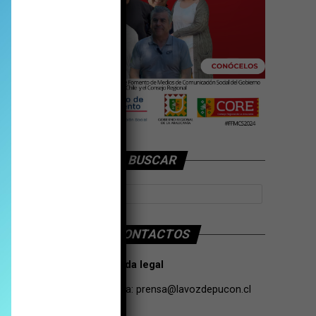
BUSCAR
CONTACTOS
Tarifas Propaganda legal
Contacto de Prensa:
prensa@lavozdepucon.cl
+56957093239.