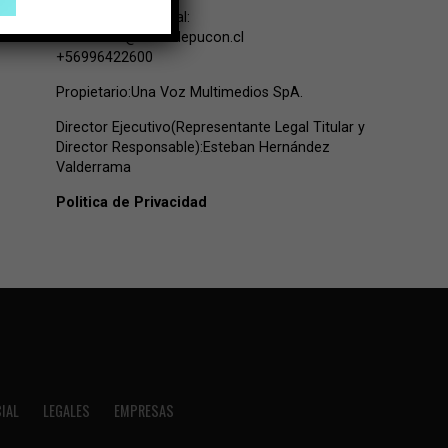
Contacto Comercial:
comercial@lavozdepucon.cl
+56996422600
Propietario:Una Voz Multimedios SpA.
Director Ejecutivo(Representante Legal Titular y
Director Responsable):Esteban Hernández
Valderrama
Politica de Privacidad
IAL
LEGALES
EMPRESAS