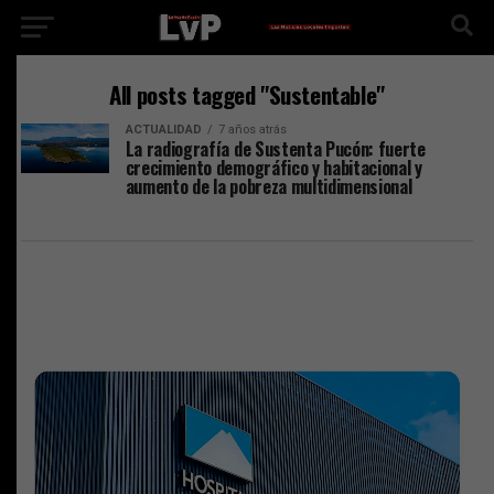
All posts tagged "Sustentable"
ACTUALIDAD
7 años atrás
La radiografía de Sustenta Pucón: fuerte
crecimiento demográfico y habitacional y
aumento de la pobreza multidimensional