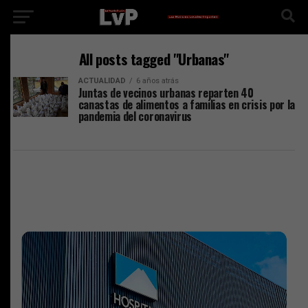
All posts tagged "Urbanas"
ACTUALIDAD
6 años atrás
Juntas de vecinos urbanas reparten 40
canastas de alimentos a familias en crisis por la
pandemia del coronavirus