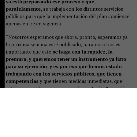
ya está preparando ese proceso y que,
paralelamente, s
e trabaja con los distintos servicios
públicos para que la implementación del plan comience
apenas entre en vigencia.
“Nosotros esperamos que ahora, pronto, esperamos ya
la próxima semana esté publicado, para nosotros es
importante que esto
se haga con la rapidez, la
premura, y queremos tener un instrumento ya listo
para su ejecución, y es por eso que hemos estado
trabajando con los servicios públicos, que tienen
competencias
y que tienen medidas inmediatas, que
estén preparados para ya su implementación”, señaló.
Castillo destacó que el plan representa un desafío de
largo plazo, pero aseguró que las instituciones ya están
preparando las primeras acciones:
“Es un tremendo
desafío, es un trabajo a largo plazo, pero que
sabemos se ha hecho de manera responsable
, y eso