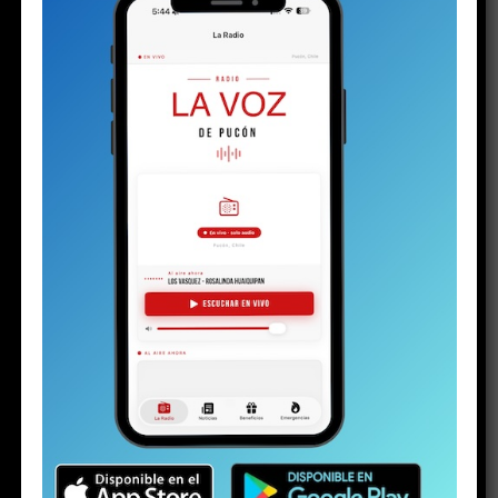
parte del enojo aumenta cuando un hombre llega a
su lado.
Ambos son los progenitores del
menor de 16
años detenido el martes
con un arma y drogas, en el
contexto de la investigación por la
riña escolar
viralizada hace algunas semanas. La audiencia de control
de detención en el juzgado de calle Arauco ya había
terminado. El padre llegó tarde. Al parecer, una vez más.
Pero en la justicia hay poco espacio para las emociones.
Minutos antes de esa escena, el joven, con cara de
niño, se presentó ante la jueza del Juzgado de
Garantía de Pucón. Con las esposas en sus muñecas,
vestía una parka negra y brillante, zapatillas, un
buzo gris y llevaba el pelo con corte degradado.
Su