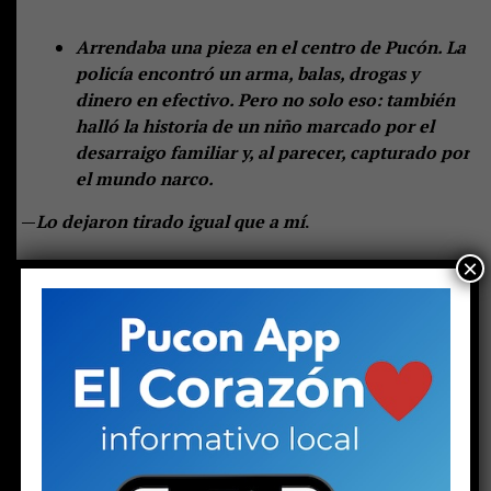
Arrendaba una pieza en el centro de Pucón. La
policía encontró un arma, balas, drogas y
dinero en efectivo. Pero no solo eso: también
halló la historia de un niño marcado por el
desarraigo familiar y, al parecer, capturado por
el mundo narco.
—
Lo dejaron tirado igual que a mí
.
×
Las palabras de una joven en el hall central de espera
del tribunal de Pucón suenan duras. Las escuchan otras
dos mujeres: una de mediana edad y otra mayor. Las tres
se muerden los labios, como haciendo un esfuerzo por
contener las lágrimas. Pero la mayor no puede.
Una
gota brota de sus ojos y rueda lentamente por su
mejilla, enrojecida por el frío invierno puconino. Su
rostro está endurecido. Se nota rabia, enojo e
impotencia. Quizás todo al mismo tiempo. Pero la