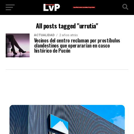
All posts tagged "urrutia"
ACTUALIDAD
2 años atrás
Vecinos del centro reclaman por prostíbulos
clandestinos que operararían en casco
histórico de Pucón