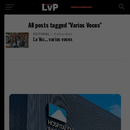
All posts tagged "Varias Voces"
EDITORIAL
8 años atrás
La Voz… varias voces