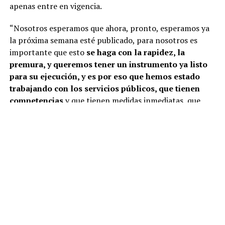
apenas entre en vigencia.
“Nosotros esperamos que ahora, pronto, esperamos ya
la próxima semana esté publicado, para nosotros es
importante que esto
se haga con la rapidez, la
premura, y queremos tener un instrumento ya listo
para su ejecución, y es por eso que hemos estado
trabajando con los servicios públicos, que tienen
competencias
y que tienen medidas inmediatas, que
estén preparados para ya su implementación”, señaló.
Castillo destacó que el plan representa un desafío de
largo plazo, pero aseguró que las instituciones ya están
preparando las primeras acciones:
“Es un tremendo
desafío, es un trabajo a largo plazo, pero que
sabemos se ha hecho de manera responsable
, y eso
significa que están previstas ciertas acciones y un
trabajo permanente para poder implementar de buena
manera este instrumento”.