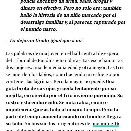
policía encontró un arma, balas, drogas y
dinero en efectivo. Pero no solo eso: también
halló la historia de un niño marcado por el
desarraigo familiar y, al parecer, capturado por
el mundo narco.
—
Lo dejaron tirado igual que a mí
.
Las palabras de una joven en el hall central de espera
del tribunal de Pucón suenan duras. Las escuchan otras
dos mujeres: una de mediana edad y otra mayor. Las tres
se muerden los labios, como haciendo un esfuerzo por
contener las lágrimas. Pero la mayor no puede.
Una
gota brota de sus ojos y rueda lentamente por su
mejilla, enrojecida por el frío invierno puconino. Su
rostro está endurecido. Se nota rabia, enojo e
impotencia. Quizás todo al mismo tiempo. Pero la
parte del enojo aumenta cuando un hombre llega a
su lado.
Ambos son los progenitores del
menor de 16
años detenido el martes
con un arma y drogas, en el