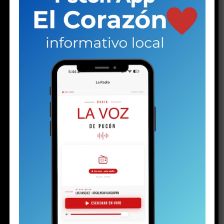
RELATED TOPICS:
ADOLESCENTE
DESTACADO
HISTORIA
PUCON
NO TE PIERDAS
Plan de Descontaminación del Lago Villarrica sería
publicado la próxima semana o en los próximos diez días
ESTO PODRÍA GUSTARTE
Plan de Descontaminación del Lago Villarrica
sería publicado la próxima semana o en los
próximos diez días