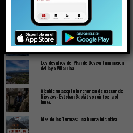
Los detalles inéditos del sumario por Caso
Sobresueldos: ex-Administrador y asesor
financiero del alcalde dicen que las
remuneraciones fueron pactadas con el jefe
comunal
Ministra de Medio Ambiente y toma de razón
del Plan de Descontaminación del Lago
Villarrica: “Una muy buena noticia para La
Araucanía y el país”
Los desafíos del Plan de Descontaminación
del lago Villarrica
Alcalde no acepta la renuncia de asesor de
Riesgos: Esteban Backit se reintegra el
lunes
Mes de las Termas: una buena iniciativa