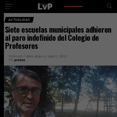
ACTUALIDAD
Siete escuelas municipales adhieren
al paro indefinido del Colegio de
Profesores
Publicado
7 años atrás
en
Junio 2, 2019
Por
prensa