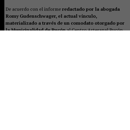
De acuerdo con el informe
redactado por la abogada
Romy Gudenschwager, el actual vínculo,
materializado a través de un comodato otorgado por
la Municipalidad de Pucón
al Centro Artesanal Pucón,
presenta “vicios de legalidad” que lo harían inviable.
“La administración de la Municipalidad, representada
por el alcalde, tiene el deber imperativo de resguardar el
patrimonio municipal y velar por el cumplimiento de las
funciones institucionales.
El actual vínculo con el
Centro Artesanal Pucón presenta vicios de
legalidad, riesgos para la seguridad pública y una
subvaluación de ingresos que contraviene la
normativa legal”, señala el documento.
Según el informe, estos denominados “vicios de
legalidad” responden, al menos, a tres situaciones:
la
ejecución de obras sin los permisos