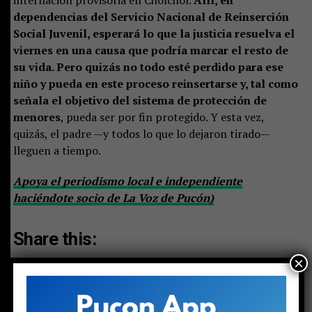
internación provisoria en Cholchol.
Allí, en
dependencias del Servicio Nacional de Reinserción
Social Juvenil, esperará lo que la justicia resuelva el
viernes en una causa que podría marcar el resto de
su vida. Pero quizás no todo esté perdido para ese
niño y pueda en este proceso reinsertarse y, tal como
señala el objetivo del sistema de protección de
menores
, pueda ser por fin protegido. Y esta vez,
quizás, el padre —y todos lo que lo dejaron tirado—
lleguen a tiempo.
Apoya el periodismo local e independiente
haciéndote socio de La Voz de Pucón)
Share this:
×
Facebook
X