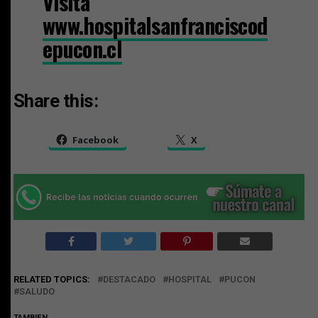
Visita
www.hospitalsanfranciscod
epucon.cl
Share this:
Facebook
X
RELATED TOPICS:
DESTACADO
HOSPITAL
PUCON
SALUDO
TAMBIEN