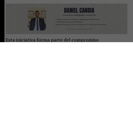
Esta iniciativa forma parte del compromiso
permanente del Hospital Clínico San Francisco de
Pucón con la mejora continua en la calidad de
atención. Desde la dirección y los distintos equipos
clínicos se trabaja constantemente en identificar
oportunidades de mejora, implementar soluciones
innovadoras y reforzar la experiencia del paciente como
eje central de la labor hospitalaria.
“Sabemos que la urgencia
es un lugar donde muchas
veces las personas llegan en condiciones difíciles,
con miedo o dolor. Por eso queremos que cada
paciente
se sienta acompañado y atendido desde el
primer momento en que cruza la puerta”, señalan desde