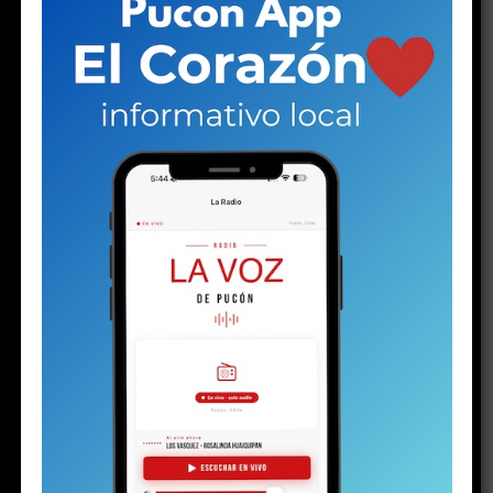
ESTO PODRÍA GUSTARTE
Plan de Descontaminación del Lago Villarrica
sería publicado la próxima semana o en los
próximos diez días
Alcalde no acepta la renuncia de asesor de
Riesgos: Esteban Backit se reintegra el
lunes
Lago Caburgua muestra signos de
recuperación tras intensas lluvias:
precipitaciones aumentan casi un 24%
respecto de 2025
Denuncias por Ley Karin escalan conflicto
entre el alcalde Álvarez y las concejalas
Castillo y Matus
Violencia escolar: acciones ya