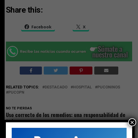
Share this:
Facebook
X
RELATED TOPICS:
DESTACADO
HOSPITAL
PUCONINOS
PUCOPN
NO TE PIERDAS
Uso correcto de los remedios: una responsabilidad de
todos
×