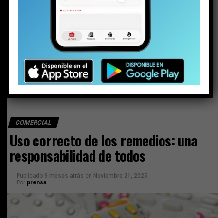
Gerente del Hospital San Francisco y
creación de pabellón UTI: “Los problemas de
salud de Pucón deben arreglarse en Pucón”
COMERCIAL
Uso correcto de los remedios: una
responsabilidad de todos
Publicado
9 meses atrás
en
Noviembre 21, 2025
Por
prensa