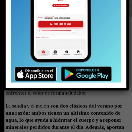
Cuando las temperaturas suben,
mantenernos
hidratados y nutridos se vuelve fundamental. En
estos días calurosos, la fruta fresca y algunas
verduras crujientes se convierten en una excelente
opción para cuidarte sin complicaciones.
El Hospital
Clínico San Francisco de Pucón quiere entregarte
recomendaciones simples y prácticas para que
enfrentes el calor de forma saludable.
La sandía y el melón
son dos clásicos del verano por
una razón: ambos tienen un altísimo contenido de
agua, lo que ayuda a hidratar el cuerpo y a reponer
minerales perdidos durante el día. Además, aportan