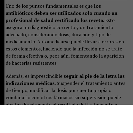
Uno de los puntos fundamentales es que
los
antibióticos deben ser utilizados solo cuando un
profesional de salud certificado los receta
. Esto
asegura un diagnóstico correcto y un tratamiento
adecuado, considerando dosis, duración y tipo de
medicamento. Automedicarse puede llevar a errores en
estos elementos, haciendo que la infección no se trate
de forma efectiva o, peor aún, fomentando la aparición
de bacterias resistentes.
Además, es imprescindible
seguir al pie de la letra las
indicaciones médicas
. Suspender el tratamiento antes
de tiempo, modificar la dosis por cuenta propia o
combinarlo con otros fármacos sin supervisión puede
afectar directamente el resultado del tratamiento y
contribuir a que las bacterias desarrollen mecanismos
de resistencia.
Completar el ciclo de antibióticos no
es una recomendación opcional: es una medida