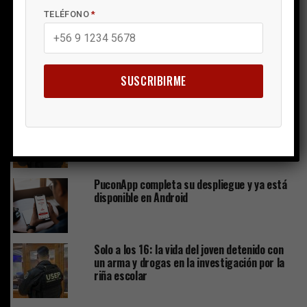
femenino en Pucón
TELÉFONO
*
Luego de la nevada viene el viento: el
invierno no da tregua en Pucón
SUSCRIBIRME
El silencio de los (no) inocentes
PuconApp completa su despliegue y ya está
disponible en Android
Solo a los 16: la vida del joven detenido con
un arma y drogas en la investigación por la
riña escolar