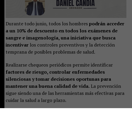
Durante todo junio, todos los hombres
podrán acceder
a un 10% de descuento en todos los exámenes de
sangre e imagenología, una iniciativa que busca
incentivar
los controles preventivos y la detección
temprana de posibles problemas de salud.
Realizarse chequeos periódicos permite identificar
factores de riesgo, controlar enfermedades
silenciosas y tomar decisiones oportunas para
mantener una buena calidad de vida.
La prevención
sigue siendo una de las herramientas más efectivas para
cuidar la salud a largo plazo.
Este mes, el mejor regalo para papá puede ser su
bienestar.
Para conocer más detalles sobre esta
campaña y los servicios disponibles, visita