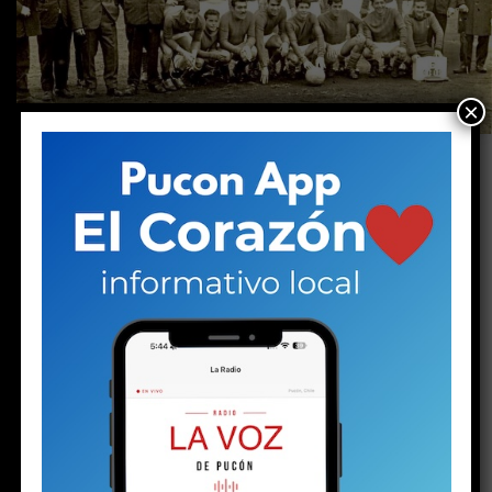
×
En La Voz de Pucón inauguramos Fotografías
con historia, una sección que busca rescatar
imágenes que forman parte de la memoria de
nuestra comuna. A través de antiguas
fotografías queremos recordar a sus
protagonistas, reconstruir historias y preservar
el patrimonio humano de Pucón para las
nuevas generaciones.
Por Rodrigo Navarro (Palomo)