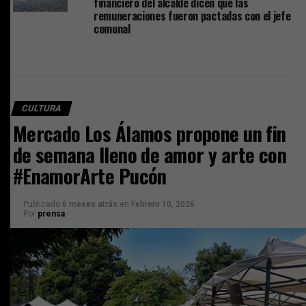
financiero del alcalde dicen que las
remuneraciones fueron pactadas con el jefe
comunal
CULTURA
Mercado Los Álamos propone un fin
de semana lleno de amor y arte con
#EnamorArte Pucón
Publicado
6 meses atrás
en
Febrero 10, 2026
Por
prensa