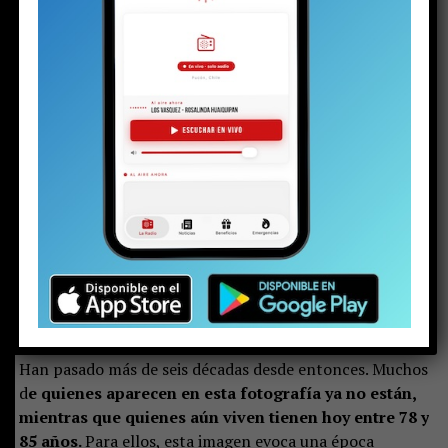
(
Apoya el periodismo local e independiente
haciéndote socio de La Voz de Pucón)
La imagen que hoy compartimos corresponde
a la
selección de fútbol de Pucón que representó a la
comuna entre 1965 y 1970. La fotografía fue captada
en el antiguo Estadio Fiscal Osvaldo Muñoz Carrillo
y muestra a dirigentes y jóvenes futbolistas que, con
orgullo, posan vistiendo la camiseta de Pucón.
Han pasado más de seis décadas desde entonces. Muchos
d
e quienes aparecen en esta fotografía ya no están,
mientras que quienes aún viven tienen hoy entre 78 y
85 años.
Para ellos, esta imagen evoca una época