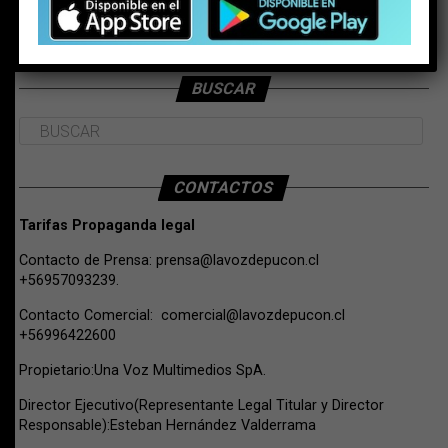
BUSCAR
CONTACTOS
Tarifas Propaganda legal
Contacto de Prensa:
prensa@lavozdepucon.cl
+56957093239.
Contacto Comercial:
comercial@lavozdepucon.cl
+56996422600
Propietario:Una Voz Multimedios SpA.
Director Ejecutivo(Representante Legal Titular y Director
Responsable):Esteban Hernández Valderrama