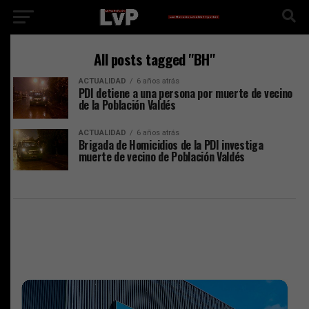
All posts tagged "BH"
ACTUALIDAD
6 años atrás
PDI detiene a una persona por muerte de vecino
de la Población Valdés
ACTUALIDAD
6 años atrás
Brigada de Homicidios de la PDI investiga
muerte de vecino de Población Valdés