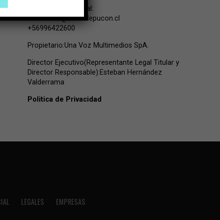
Contacto Comercial:
comercial@lavozdepucon.cl
+56996422600
Propietario:Una Voz Multimedios SpA.
Director Ejecutivo(Representante Legal Titular y
Director Responsable):Esteban Hernández
Valderrama
Politica de Privacidad
IAL
LEGALES
EMPRESAS