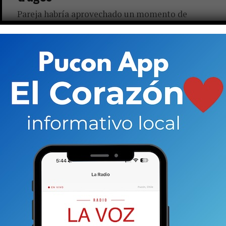
Pareja habría aprovechado un momento de
distensión para introducir elementos químicos y
dormir a quienes, posteriormente, sufrieron la
sustracción de sus pertenencias. Fiscalía encargó
peritajes de...
ACTUALIDAD
8 años atrás
Formalizan cargos a ex cajera del
Cassis por sacar dinero del local
La joven fue imputada por hurto simple agravado.
Hay imágenes de video que apuntarían a la
responsabilidad de la trabajadora. Además
llamaron la atención de los...