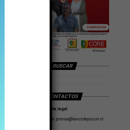
BUSCAR
CONTACTOS
Tarifas Propaganda legal
Contacto de Prensa:
prensa@lavozdepucon.cl
+56957093239.