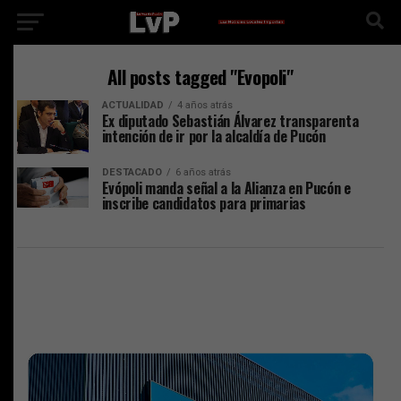
All posts tagged "Evopoli"
ACTUALIDAD
4 años atrás
Ex diputado Sebastián Álvarez transparenta
intención de ir por la alcaldía de Pucón
DESTACADO
6 años atrás
Evópoli manda señal a la Alianza en Pucón e
inscribe candidatos para primarias