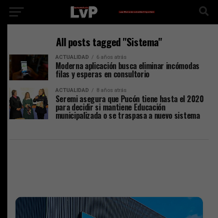
All posts tagged "Sistema"
ACTUALIDAD
6 años atrás
Moderna aplicación busca eliminar incómodas
filas y esperas en consultorio
ACTUALIDAD
8 años atrás
Seremi asegura que Pucón tiene hasta el 2020
para decidir si mantiene Educación
municipalizada o se traspasa a nuevo sistema