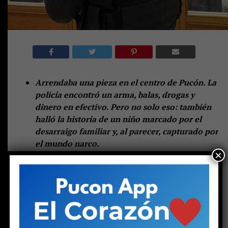
Arrendaba una pieza en el centro de Pucón. La
policía encontró un arma, balas, drogas y
dinero en efectivo. Pero no solo eso: también
halló la historia de un niño marcado por el
desarraigo familiar y, al parecer, capturado por
el mundo narco.
×
—
Lo dejaron tirado igual que a mí
.
Las palabras de una joven en el hall central de espera
del tribunal de Pucón suenan duras. Las escuchan otras
dos mujeres: una de mediana edad y otra mayor. Las tres
se muerden los labios, como haciendo un esfuerzo por