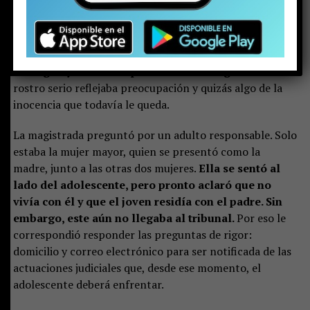
Minutos antes de esa escena, el joven, con cara de
niño, se presentó ante la jueza del Juzgado de
Garantía de Pucón. Con las esposas en sus muñecas,
vestía una parka negra y brillante, zapatillas, un
buzo gris y llevaba el pelo con corte degradado.
Su
rostro serio reflejaba preocupación y quizás algo de la
inocencia que todavía le queda.
La magistrada preguntó por un adulto responsable. Solo
estaba la mujer mayor, quien se presentó como la
madre, junto a las otras dos mujeres.
Ella se sentó al
lado del adolescente, pero pronto aclaró que no
vivía con él y que el joven residía con el padre. Sin
embargo, este aún no llegaba al tribunal.
Por eso le
correspondió responder las preguntas de rigor:
domicilio y correo electrónico para ser notificada de las
actuaciones judiciales que, desde ese momento, el
adolescente deberá enfrentar.