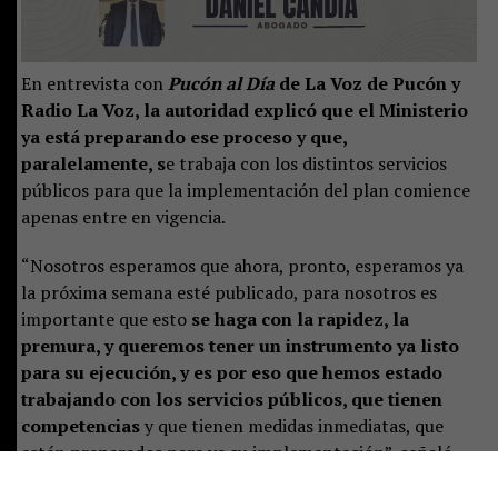
En entrevista con
Pucón al Día
de La Voz de Pucón y
Radio La Voz, la autoridad explicó que el Ministerio
ya está preparando ese proceso y que,
paralelamente, s
e trabaja con los distintos servicios
públicos para que la implementación del plan comience
apenas entre en vigencia.
“Nosotros esperamos que ahora, pronto, esperamos ya
la próxima semana esté publicado, para nosotros es
importante que esto
se haga con la rapidez, la
premura, y queremos tener un instrumento ya listo
para su ejecución, y es por eso que hemos estado
trabajando con los servicios públicos, que tienen
competencias
y que tienen medidas inmediatas, que
estén preparados para ya su implementación”, señaló.