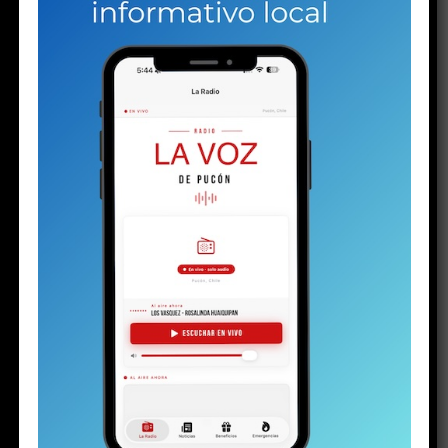
contener las lágrimas. Pero la mayor no puede.
Una
gota brota de sus ojos y rueda lentamente por su
mejilla, enrojecida por el frío invierno puconino. Su
rostro está endurecido. Se nota rabia, enojo e
impotencia. Quizás todo al mismo tiempo. Pero la
parte del enojo aumenta cuando un hombre llega a
su lado.
Ambos son los progenitores del
menor de 16
años detenido el martes
con un arma y drogas, en el
contexto de la investigación por la
riña escolar
viralizada hace algunas semanas. La audiencia de control
de detención en el juzgado de calle Arauco ya había
terminado. El padre llegó tarde. Al parecer, una vez más.
Pero en la justicia hay poco espacio para las emociones.