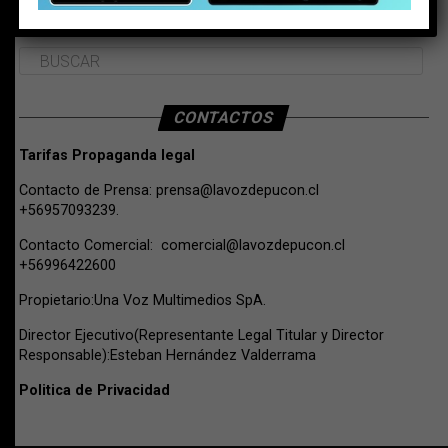
BUSCAR
CONTACTOS
Tarifas Propaganda legal
Contacto de Prensa:
prensa@lavozdepucon.cl
+56957093239.
Contacto Comercial:
comercial@lavozdepucon.cl
+56996422600
Propietario:Una Voz Multimedios SpA.
Director Ejecutivo(Representante Legal Titular y Director
Responsable):Esteban Hernández Valderrama
Politica de Privacidad