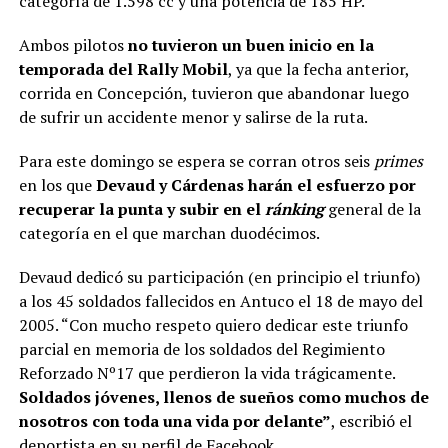
categoría de 1.598 cc y una potencia de 185 HP.
Ambos pilotos
no tuvieron un buen inicio en la
temporada del Rally Mobil
, ya que la fecha anterior,
corrida en Concepción, tuvieron que abandonar luego
de sufrir un accidente menor y salirse de la ruta.
Para este domingo se espera se corran otros seis
primes
en los que
Devaud y Cárdenas harán el esfuerzo por
recuperar la punta y subir en el
ránking
general de la
categoría en el que marchan duodécimos.
Devaud dedicó su participación (en principio el triunfo)
a los 45 soldados fallecidos en Antuco el 18 de mayo del
2005. “Con mucho respeto quiero dedicar este triunfo
parcial en memoria de los soldados del Regimiento
Reforzado Nº17 que perdieron la vida trágicamente.
Soldados jóvenes, llenos de sueños como muchos de
nosotros con toda una vida por delante”
, escribió el
deportista en su perfil de Facebook.