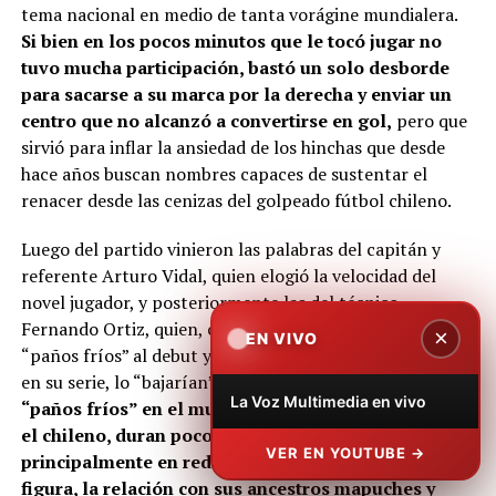
tema nacional en medio de tanta vorágine mundialera.
Si bien en los pocos minutos que le tocó jugar no
tuvo mucha participación, bastó un solo desborde
para sacarse a su marca por la derecha y enviar un
centro que no alcanzó a convertirse en gol,
pero que
sirvió para inflar la ansiedad de los hinchas que desde
hace años buscan nombres capaces de sustentar el
renacer desde las cenizas del golpeado fútbol chileno.
Luego del partido vinieron las palabras del capitán y
referente Arturo Vidal, quien elogió la velocidad del
novel jugador, y posteriormente las del técnico
Fernando Ortiz, quien, como buen formador, le puso
×
EN VIVO
“paños fríos” al debut y aclaró que, si Raipan no rendía
en su serie, lo “bajarían” en poco tiempo.
Pero los
La Voz Multimedia en vivo
“paños fríos” en el mundo del fútbol, sobre todo en
el chileno, duran poco. Y esto porque,
VER EN YOUTUBE →
principalmente en redes sociales, levantaron su
figura, la relación con sus ancestros mapuches y