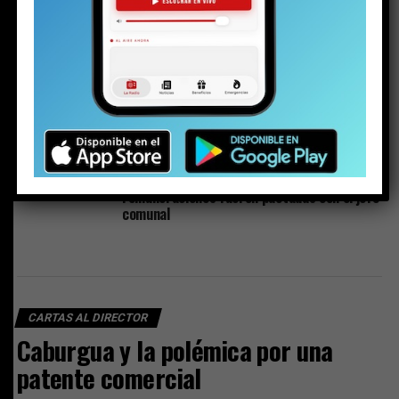
riña escolar
Plan de Descontaminación del Lago Villarrica
sería publicado la próxima semana o en los
próximos diez días
Los detalles inéditos del sumario por Caso
Sobresueldos: ex-Administrador y asesor
financiero del alcalde dicen que las
remuneraciones fueron pactadas con el jefe
comunal
CARTAS AL DIRECTOR
Caburgua y la polémica por una
patente comercial