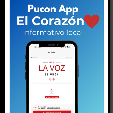
NO TE PIERDAS
Caburgua y la polémica por una patente comercial
ESTO PODRÍA GUSTARTE
Luego de la nevada viene el viento: el
invierno no da tregua en Pucón
El silencio de los (no) inocentes
PuconApp completa su despliegue y ya está
disponible en Android
Solo a los 16: la vida del joven detenido con
un arma y drogas en la investigación por la