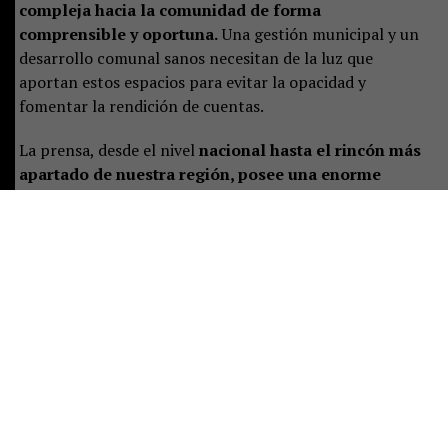
compleja hacia la comunidad de forma
comprensible y oportuna.
Una gestión municipal y un
desarrollo comunal sanos necesitan de la luz que
aportan estos espacios para evitar la opacidad y
fomentar la rendición de cuentas.
La prensa, desde el nivel
nacional hasta el rincón más
apartado de nuestra región, posee una enorme
responsabilidad social. En Pucón, esa
responsabilidad se traduce en visibilizar nuestras
problemáticas, promover el desarrollo sostenible
,
cuidar nuestro entorno y dar voz a las demandas
ciudadanas.
Agradezco profundamente
a todo el equipo de La Voz
de Pucón por su trabajo durante estos ocho años. En
cada una de sus publicaciones han demostrado un
firme compromiso
con la libertad de prensa, el
pluralismo y, por sobre todo, con su ineludible rol social.