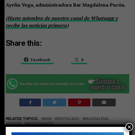
Ayelin Vega, administradora Bar Magdalena Pucón.
(
Hazte miembro de nuestro canal de Whatsapp y
recibe las noticias primero
)
Share this:
Facebook
X
RELATED TOPICS:
BAR
DESTACADO
MAGDALENA
PUCON
RESTAURANTE
×