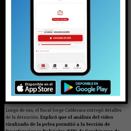
vestía una parka negra y brillante, zapatillas, un
buzo gris y llevaba el pelo con corte degradado.
Su
rostro serio reflejaba preocupación y quizás algo de la
inocencia que todavía le queda.
La magistrada preguntó por un adulto responsable. Solo
estaba la mujer mayor, quien se presentó como la
madre, junto a las otras dos mujeres.
Ella se sentó al
lado del adolescente, pero pronto aclaró que no
vivía con él y que el joven residía con el padre. Sin
embargo, este aún no llegaba al tribunal.
Por eso le
correspondió responder las preguntas de rigor:
domicilio y correo electrónico para ser notificada de las
actuaciones judiciales que, desde ese momento, el
adolescente deberá enfrentar.
Luego de eso, el fiscal Jorge Calderara entregó detalles
de la detención.
Explicó que el análisis del video
viralizado de la pelea permitió a la Sección de