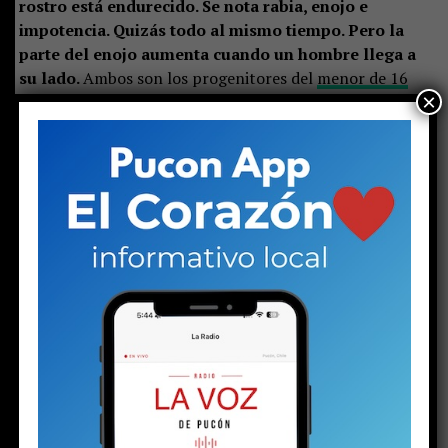
rostro está endurecido. Se nota rabia, enojo e
impotencia. Quizás todo al mismo tiempo. Pero la
parte del enojo aumenta cuando un hombre llega a
su lado.
Ambos son los progenitores del
menor de 16
×
años detenido el martes
con un arma y drogas, en el
contexto de la investigación por la
riña escolar
viralizada hace algunas semanas. La audiencia de control
de detención en el juzgado de calle Arauco ya había
terminado. El padre llegó tarde. Al parecer, una vez más.
Pero en la justicia hay poco espacio para las emociones.
Minutos antes de esa escena, el joven, con cara de
niño, se presentó ante la jueza del Juzgado de
Garantía de Pucón. Con las esposas en sus muñecas,