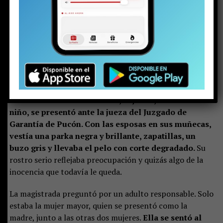
terminado. El padre llegó tarde. Al parecer, una vez más.
Pero en la justicia hay poco espacio para las emociones.
Minutos antes de esa escena, el joven, con cara de
niño, se presentó ante la jueza del Juzgado de
Garantía de Pucón. Con las esposas en sus muñecas,
vestía una parka negra y brillante, zapatillas, un
buzo gris y llevaba el pelo con corte degradado.
Su
rostro serio reflejaba preocupación y quizás algo de la
inocencia que todavía le queda.
La magistrada preguntó por un adulto responsable. Solo
estaba la mujer mayor, quien se presentó como la
madre, junto a las otras dos mujeres.
Ella se sentó al