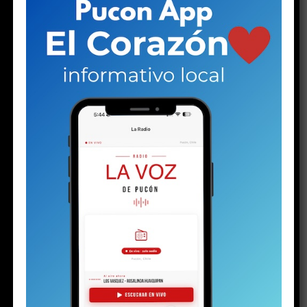
desarraigo familiar y, al parecer, capturado por
el mundo narco.
—
Lo dejaron tirado igual que a mí
.
Las palabras de una joven en el hall central de espera
del tribunal de Pucón suenan duras. Las escuchan otras
dos mujeres: una de mediana edad y otra mayor. Las tres
se muerden los labios, como haciendo un esfuerzo por
contener las lágrimas. Pero la mayor no puede.
Una
gota brota de sus ojos y rueda lentamente por su
mejilla, enrojecida por el frío invierno puconino. Su
rostro está endurecido. Se nota rabia, enojo e
impotencia. Quizás todo al mismo tiempo. Pero la
parte del enojo aumenta cuando un hombre llega a
su lado.
Ambos son los progenitores del
menor de 16
años detenido el martes
con un arma y drogas, en el
contexto de la investigación por la
riña escolar
viralizada hace algunas semanas. La audiencia de control
de detención en el juzgado de calle Arauco ya había