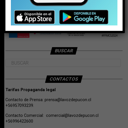
BUSCAR
CONTACTOS
Tarifas Propaganda legal
Contacto de Prensa:
prensa@lavozdepucon.cl
+56957093239.
Contacto Comercial:
comercial@lavozdepucon.cl
+56996422600