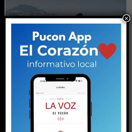
×
ACTUALIDAD
2 años atrás
A una semana de la desaparición de
Claudio Moreno: el mal tiempo
dificulta otra vez la búsqueda
MÁS NOTICIAS