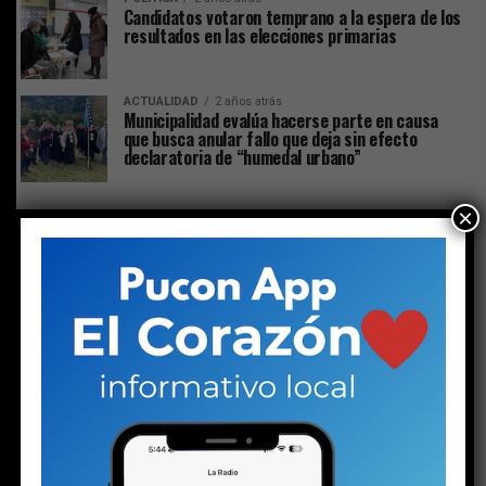
Candidatos votaron temprano a la espera de los
resultados en las elecciones primarias
ACTUALIDAD
2 años atrás
Municipalidad evalúa hacerse parte en causa
que busca anular fallo que deja sin efecto
declaratoria de “humedal urbano”
×