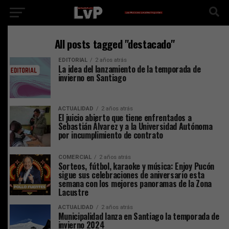
All posts tagged "destacado"
EDITORIAL
2 años atrás
La idea del lanzamiento de la temporada de
invierno en Santiago
ACTUALIDAD
2 años atrás
El juicio abierto que tiene enfrentados a
Sebastián Álvarez y a la Universidad Autónoma
por incumplimiento de contrato
COMERCIAL
2 años atrás
Sorteos, fútbol, karaoke y música: Enjoy Pucón
sigue sus celebraciones de aniversario esta
semana con los mejores panoramas de la Zona
Lacustre
ACTUALIDAD
2 años atrás
Municipalidad lanza en Santiago la temporada de
invierno 2024