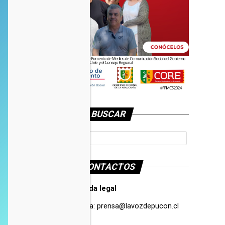
BUSCAR
CONTACTOS
Tarifas Propaganda legal
Contacto de Prensa:
prensa@lavozdepucon.cl
+56957093239.