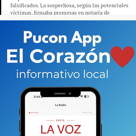
falsificados. La sospechosa, según las potenciales
víctimas, firmaba promesas en notaría de
Villarrica...
ACTUALIDAD
6 años atrás
Enjoy propone vender Gran Hotel
Pucón y todos sus inmuebles en la
comuna para pagar su deuda
Ofrecimiento también incluye deshacerse de
casinos de Coquimbo y Punta del Este. Desde la
compañía aclaran, eso sí, que mantendrían la
operación. Familia Martínez también perdería...
DESTACADO
7 años atrás
Diputados Álvarez, García y Mellado