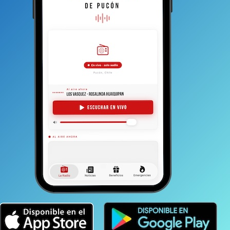
integran comisión investigadora de la
Cámara en caso del subsecretario
Ubilla
Es probable que en la instancia se invite al abogado
local Edmundo Figueroa, al notario Luis Espinoza y
al ex conservador de Pucón, Mario Olmos. Todo...
ACTUALIDAD
8 años atrás
Directora del Hospital San Francisco
confirma venta del centro asistencial
a la Universidad Mayor
La religiosa Sonia Navarrete explica que la decisión
ya está acordada con la casa de estudios y que sólo
resta afinar detalles. Asegura que servicios
seguirán...